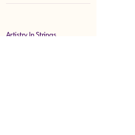
Artistry In Strings
​Youtube:
リンク
ピアノスタジオノア吉祥寺
東京都武蔵野市吉祥寺東町1-4-27-
B1F